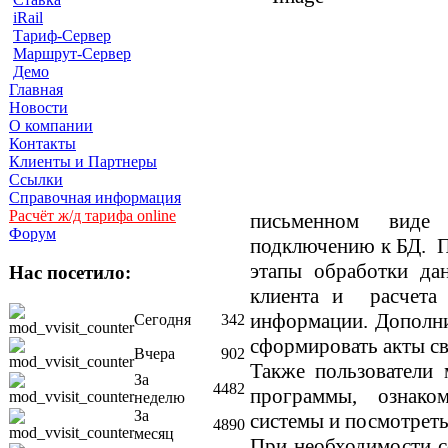
iRail
Тариф-Сервер
Маршрут-Сервер
Демо
Главная
Новости
О компании
Контакты
Клиенты и Партнеры
Ссылки
Справочная информация
Расчёт ж/д тарифа online
письменном виде
Форум
подключению к БД. П
этапы обработки да
Нас посетило:
клиента и расчета 
информации. Дополни
Сегодня
342
сформировать акты св
Вчера
902
Также пользователи 
За
4482
программы, ознако
неделю
За
системы и посмотреть
4890
месяц
При необходимости с