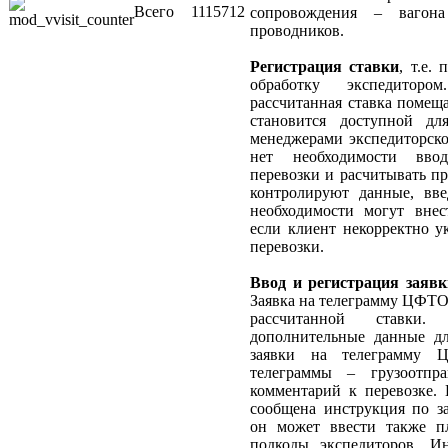
Всего
1115712
сопровождения – вагона
проводников.
Регистрация ставки
, т.е.
обработку экспедиторо
рассчитанная ставка помещ
становится доступной дл
менеджерами экспедиторск
нет необходимости вво
перевозки и расчитывать п
контролируют данные, вв
необходимости могут внес
если клиент некорректно у
перевозки.
Ввод и регистрация заяв
Заявка на телеграмму ЦФТО 
рассчитанной ставки.
дополнительные данные д
заявки на телеграмму 
телеграммы – грузоотправ
комментарий к перевозке. 
сообщена инструкция по з
он может ввести также п
подкоды экспедиторов. И