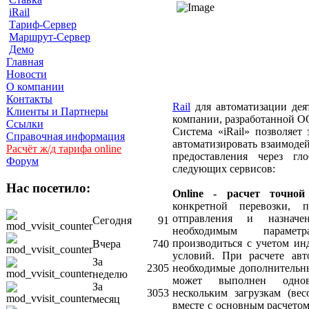
iRail
Тариф-Сервер
Маршрут-Сервер
Демо
Главная
Новости
О компании
Контакты
Rail
для автоматизации дея
Клиенты и Партнеры
компании, разработанной 
Ссылки
Система «iRail» позволяет
Справочная информация
автоматизировать взаимодей
Расчёт ж/д тарифа online
предоставления через гл
Форум
следующих сервисов:
Нас посетило:
Online - расчет точно
конкретной перевозки, 
отправления и назнач
Сегодня
91
необходимым параме
производиться с учетом ин
Вчера
740
условий. При расчете авт
За
2305
необходимые дополнительны
неделю
может выполнен одно
За
3053
нескольким загрузкам (вес
месяц
вместе с основным расчето