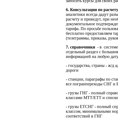
заносить курсы для своих ра
6.
Консультации по расчет
аналитики всегда дадут раз
расчету и приведут, при нео
документальное подтвержде
тарифа. По просьбе пользов
бесплатно предоставляем т
(телеграммы, приказы, руков
7.
справочники
- в
системе
отдельный раздел с больши
информацией на любую дату 
- государства, страны - ж/д
дороги
- станции, параграфы по ст
все погранпереходы СНГ и 
- грузы ГНГ - полный спра
классами МТТ/ЕТТ и списк
- грузы ЕТСНГ - полный сп
классом, минимальными но
соответствий в ГНГ