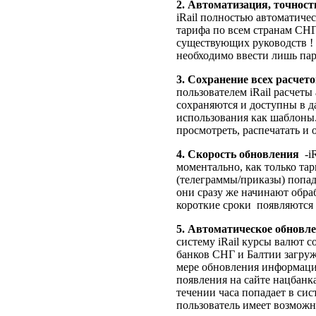
2.
Автоматизация, точность
iRail полностью автоматичес
тарифа по всем странам СНГ
существующих руководств !
необходимо ввести лишь пар
3.
Сохранение всех расчето
пользователем iRail расчеты
сохраняются и доступны в 
использования как шаблоны
просмотреть, распечатать и о
4.
Скорость обновления
-i
моментально, как только та
(телеграммы/приказы) попа
они сразу же начинают обра
короткие сроки
появляются в
5.
Автоматическое обновле
систему iRail курсы валют 
банков СНГ и Балтии загруж
мере обновления информаци
появления на сайте нацбанка
течении часа попадает в сис
пользователь имеет возможн